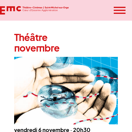
Ou
Théâtre
le
Spectacle
novembre
Cinéma
m
L’EMC
Infos pratiques
BILLETTERIE SPECTACLES
BILLETTERIE CINÉMA
vendredi 6 novembre · 20h30