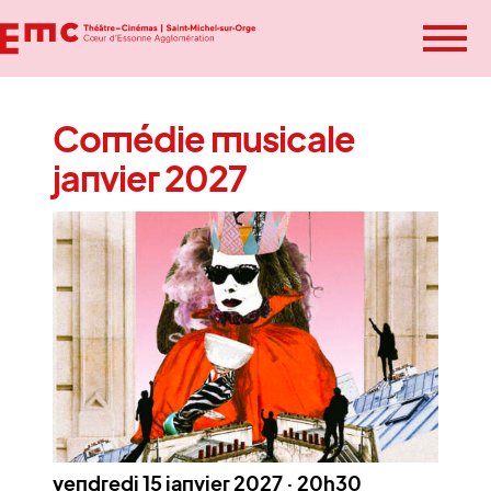
Ou
Comédie musicale
le
Spectacle
janvier 2027
Cinéma
m
L’EMC
Infos pratiques
BILLETTERIE SPECTACLES
BILLETTERIE CINÉMA
vendredi 15 janvier 2027 · 20h30