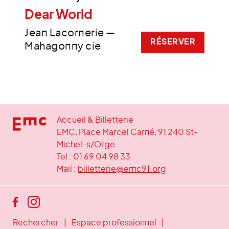
Dear World
Jean Lacornerie —
RÉSERVER
Mahagonny cie
Accueil & Billetterie
EMC, Place Marcel Carné, 91 240 St-
Michel-s/Orge
Tel : 01 69 04 98 33
Mail :
billetterie@emc91.org
F
I
a
n
Rechercher
Espace professionnel
c
s