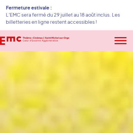
Fermeture estivale :
L’EMC sera fermé du 29 juillet au 18 août inclus. Les
billetteries en ligne restent accessibles !
Ou
le
Spectacle
Cinéma
m
L’EMC
Infos pratiques
BILLETTERIE SPECTACLES
BILLETTERIE CINÉMA