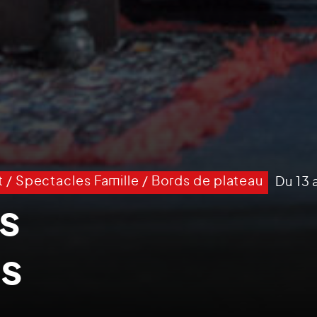
t
/
Spectacles Famille
/
Bords de plateau
Du 13
s
rs